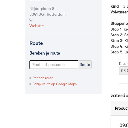
Kind
= 3 t
Blijdorplaan 8
Volwasse
3041 JG, Rotterdam
Stappenpl
Website
Stap 1: K
Stap 2: S
Stap 3: Kl
Route
Stap 4: K
Stap 5: J
Bereken je route
Kies
Route
»
Print de route
»
Bekijk route op Google Maps
zaterd
Produc
09: