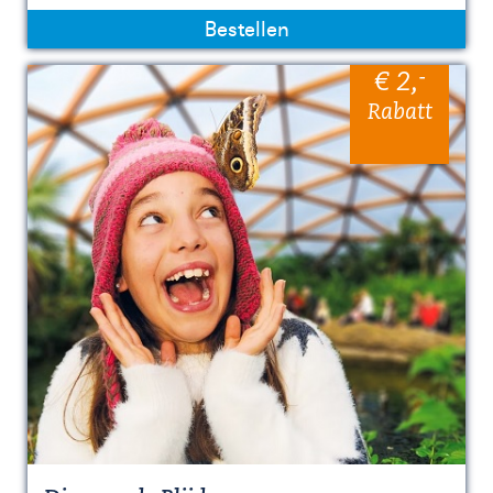
Bestellen
-
€ 2
,
Rabatt