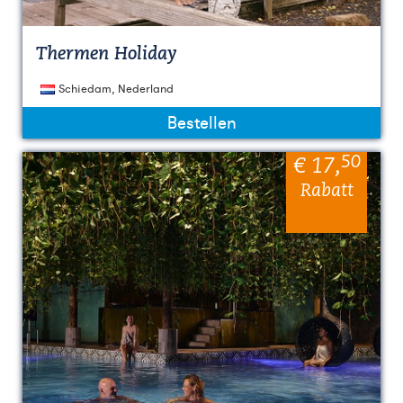
Thermen Holiday
Schiedam, Nederland
Bestellen
50
€ 17
,
Rabatt