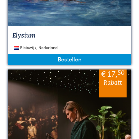
Elysium
Bleiswijk, Nederland
Bestellen
50
€ 17
,
Rabatt