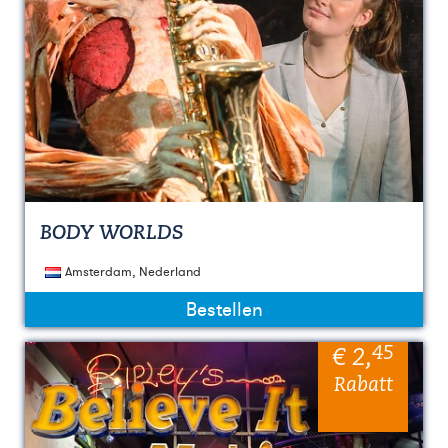
BODY WORLDS
Amsterdam, Nederland
Bestellen
45
€ 2
,
Rabatt