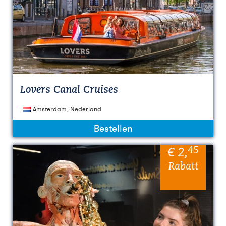
Lovers Canal Cruises
Amsterdam, Nederland
Bestellen
45
€ 2
,
Rabatt