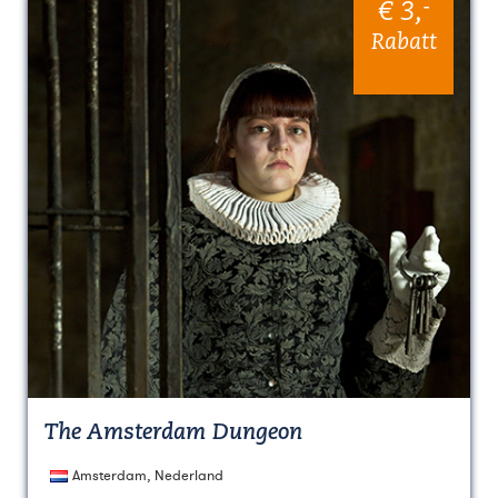
-
€ 3
,
Rabatt
The Amsterdam Dungeon
Amsterdam, Nederland