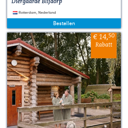
Diergaarde Blijdorp
Rotterdam, Nederland
Bestellen
50
€ 14
,
Rabatt