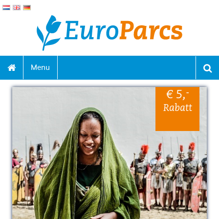
Menu
-
€ 5
,
Rabatt