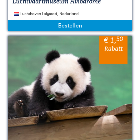
Luchtvaartmuseum Aviodrome
Luchthaven Lelystad, Nederland
Bestellen
50
€ 1
,
Rabatt