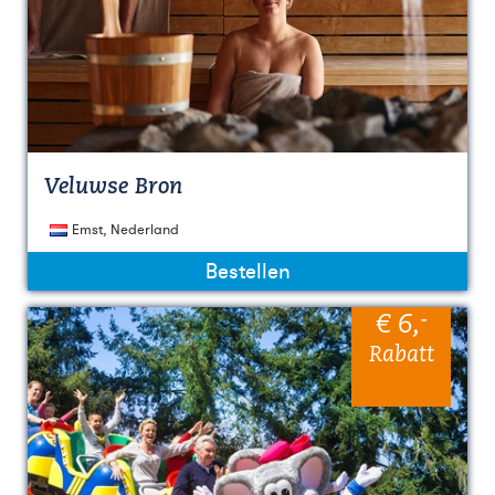
Veluwse Bron
Emst, Nederland
Bestellen
-
€ 6
,
Rabatt