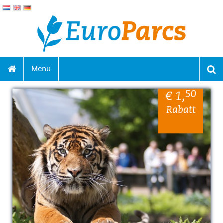
Menu
50
€ 1
,
Rabatt