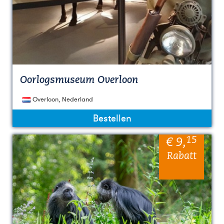
Oorlogsmuseum Overloon
Overloon, Nederland
Bestellen
15
€ 9
,
Rabatt