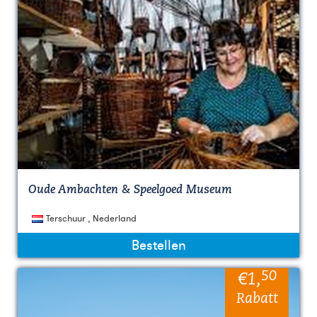
Oude Ambachten & Speelgoed Museum
Terschuur , Nederland
Bestellen
50
€1
,
Rabatt