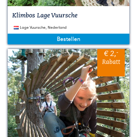
Klimbos Lage Vuursche
Lage Vuursche, Nederland
Bestellen
-
€ 2
,
Rabatt