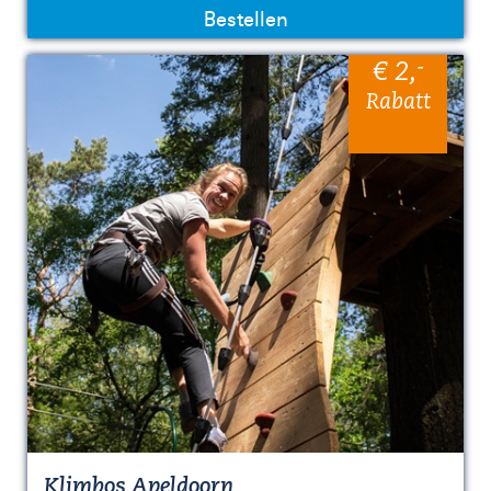
Bestellen
-
€ 2
,
Rabatt
Klimbos Apeldoorn