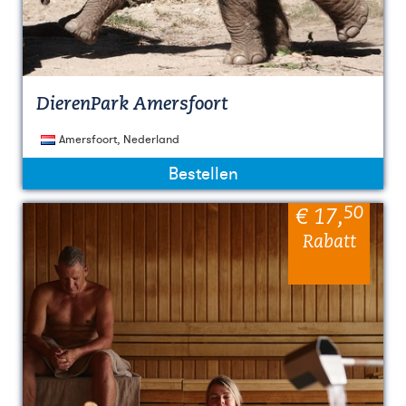
DierenPark Amersfoort
Amersfoort, Nederland
Bestellen
50
€ 17
,
Rabatt